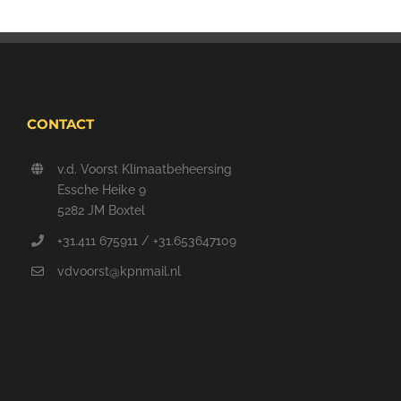
CONTACT
v.d. Voorst Klimaatbeheersing
Essche Heike 9
5282 JM Boxtel
+31.411 675911 / +31.653647109
vdvoorst@kpnmail.nl