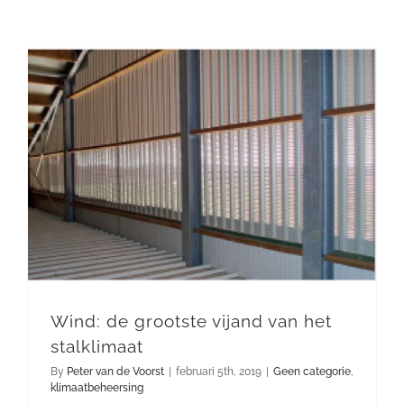
Wind: de grootste vijand van het stalklimaat
Wind: de grootste vijand van het
stalklimaat
By
Peter van de Voorst
|
februari 5th, 2019
|
Geen categorie
,
klimaatbeheersing